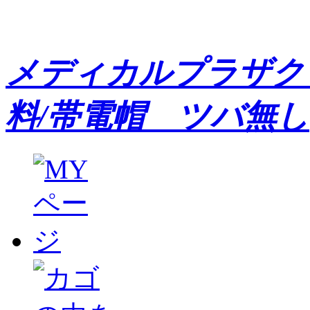
メディカルプラザク
料/帯電帽 ツバ無し