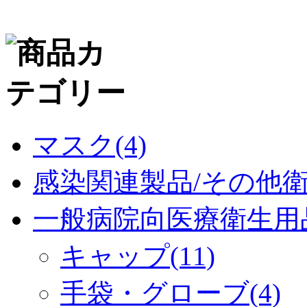
マスク(4)
感染関連製品/その他衛生
一般病院向医療衛生用品(
キャップ(11)
手袋・グローブ(4)