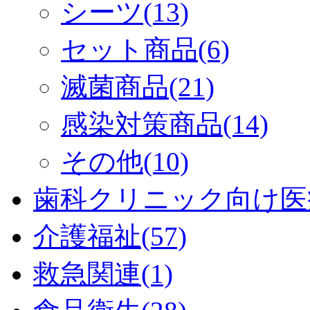
シーツ(13)
セット商品(6)
滅菌商品(21)
感染対策商品(14)
その他(10)
歯科クリニック向け医療
介護福祉(57)
救急関連(1)