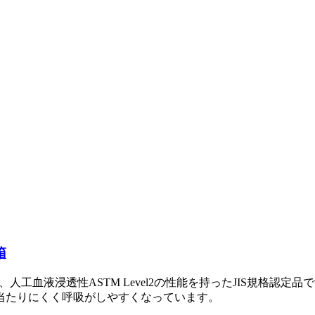
箱
上、人工血液浸透性ASTM Level2の性能を持ったJIS規格認定品
当たりにくく呼吸がしやすくなっています。