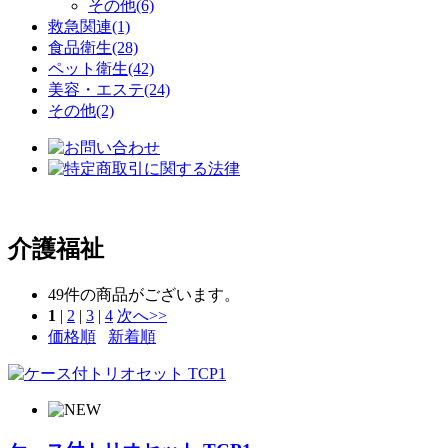
その他(6)
救急関連(1)
食品衛生(28)
ペット衛生(42)
美容・エステ(24)
その他(2)
介護福祉
49
件の商品がございます。
1
|
2
|
3
|
4
次へ>>
価格順
新着順