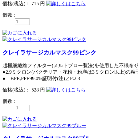
価格
(税込)
：
715 円
個数：
クレイラサージカルマスク99ピンク
超極細繊維フィルター(メルトブロー製法)を使用した不織布3
●2.9ミクロン(バクテリア・花粉・粉塵は3ミクロン以上)の粒子
● BFE,PFE99.0%証明付(注)⊿P:2.3
価格
(税込)
：
528 円
個数：