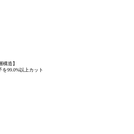
層構造】
を99.0%以上カット