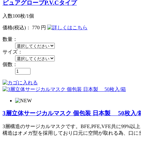
ピュアグローブP.V.Cタイプ
入数100枚/1個
価格
(税込)
：
770 円
数量：
サイズ：
個数：
3層立体サージカルマスク 個包装 日本製 50枚入/
3層構造のサージカルマスクです。BFE,PFE,VFE共に99%以
構造はオメガ型を採用しており口元に空間が取れる為、口に