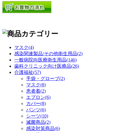
マスク(4)
感染関連製品/その他衛生用品(2)
一般病院向医療衛生用品(146)
歯科クリニック向け医療品(26)
介護福祉(57)
手袋・グローブ(2)
マスク(8)
患者着(2)
エプロン(6)
カバー(8)
パンツ(6)
シーツ(10)
滅菌商品(2)
感染対策商品(6)