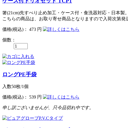
ケース付トリオセット TCP1
箸(21cm)先すべり止め加工・ケース付・食洗器対応・日本製
こちらの商品は、お取り寄せ商品となりますので入荷次第発
価格
(税込)
：
473 円
個数：
ロングPE手袋
入数50枚/1個
価格
(税込)
：
539 円
申し訳ございませんが、只今品切れ中です。