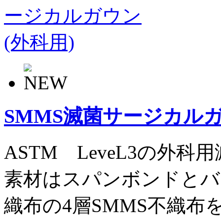
SMMS滅菌サージカルガ
ASTM LeveL3の外
素材はスパンボンドとバ
織布の4層SMMS不織