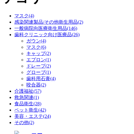
マスク(4)
感染関連製品/その他衛生用品(2)
一般病院向医療衛生用品(146)
歯科クリニック向け医療品(26)
ガウン(4)
マスク(6)
キャップ(2)
エプロン(1)
ドレープ(2)
グローブ(1)
歯科用石膏(4)
咬合器(2)
介護福祉(57)
救急関連(1)
食品衛生(28)
ペット衛生(42)
美容・エステ(24)
その他(2)